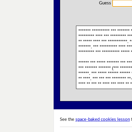
Guess
******* ********** *** ******* 
********* **** *** ********* ***
** ***** **** *** ***********. *
*******. *** ********** **** ***
********* *** ********** ***** *
****** *** ***** ******* *** ***
*** ******* ******* (*** *******
******. *** ***** ****** ****** 
** ****. *** *** *** ******** **
**** ** *** ** **** *** **** ** *
See the
space-baked cookies lesson
f