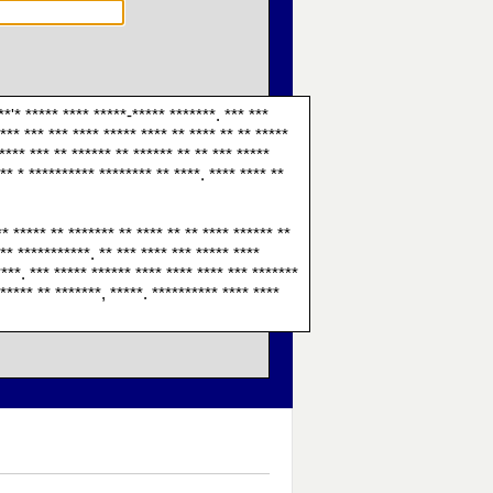
**'* ***** **** *****-***** *******. *** ***
*** *** *** **** ***** **** ** **** ** ** *****
**** *** ** ****** ** ****** ** ** *** *****
** * ********** ******** ** ****. **** **** **
** ***** ** ******* ** **** ** ** **** ****** **
*** ***********. ** *** **** *** ***** ****
****. *** ***** ****** **** **** **** *** *******
****** ** *******, *****. ********** **** ****