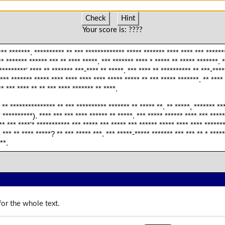
Check
Hint
Your score is:
????
*** *******. ********** ** *** ************* ***** ******* **** **** *** ******
* ******* ****** *** ** **** *****. *** ******* **** * ***** ** ***** *******. *
*********' **** ** ******* ***-**** ** *****. *** **** ** ********** ** ***-****
*** ******* ***** **** **** **** **** ***** ***** ** *** ***** *******. ** **** 
* *** **** ** ** *** **** ******* ** ****.
 ** *************** ** *** ********** ******* ** ***** **. ** *****, ******* **
 **********). **** *** *** **** ****** ** *****. *** ***** ****** **** *** ****
** *** ****'* *********** *** ***** *** ***** *** ****** ***** **** **** ******
- *** ** **** *****? ** *** ***** ***. *** *****-***** ******* *** *** ** * ****
**.
or the whole text.