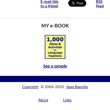
E-mail this
RSS
to a friend
Feed
MY e-BOOK
See a sample
Copyright
© 2004-2020
Sean Banville
About
Links